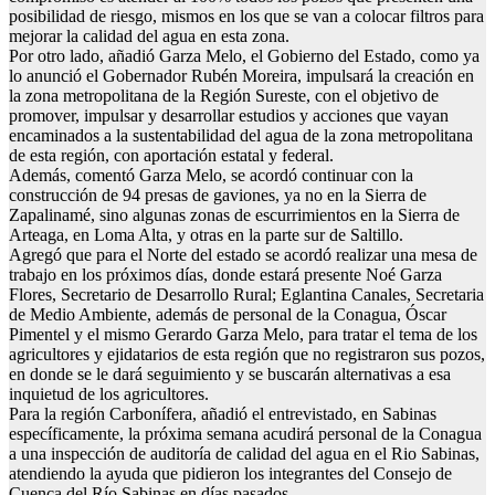
posibilidad de riesgo, mismos en los que se van a colocar filtros para
mejorar la calidad del agua en esta zona.
Por otro lado, añadió Garza Melo, el Gobierno del Estado, como ya
lo anunció el Gobernador Rubén Moreira, impulsará la creación en
la zona metropolitana de la Región Sureste, con el objetivo de
promover, impulsar y desarrollar estudios y acciones que vayan
encaminados a la sustentabilidad del agua de la zona metropolitana
de esta región, con aportación estatal y federal.
Además, comentó Garza Melo, se acordó continuar con la
construcción de 94 presas de gaviones, ya no en la Sierra de
Zapalinamé, sino algunas zonas de escurrimientos en la Sierra de
Arteaga, en Loma Alta, y otras en la parte sur de Saltillo.
Agregó que para el Norte del estado se acordó realizar una mesa de
trabajo en los próximos días, donde estará presente Noé Garza
Flores, Secretario de Desarrollo Rural; Eglantina Canales, Secretaria
de Medio Ambiente, además de personal de la Conagua, Óscar
Pimentel y el mismo Gerardo Garza Melo, para tratar el tema de los
agricultores y ejidatarios de esta región que no registraron sus pozos,
en donde se le dará seguimiento y se buscarán alternativas a esa
inquietud de los agricultores.
Para la región Carbonífera, añadió el entrevistado, en Sabinas
específicamente, la próxima semana acudirá personal de la Conagua
a una inspección de auditoría de calidad del agua en el Rio Sabinas,
atendiendo la ayuda que pidieron los integrantes del Consejo de
Cuenca del Río Sabinas en días pasados.