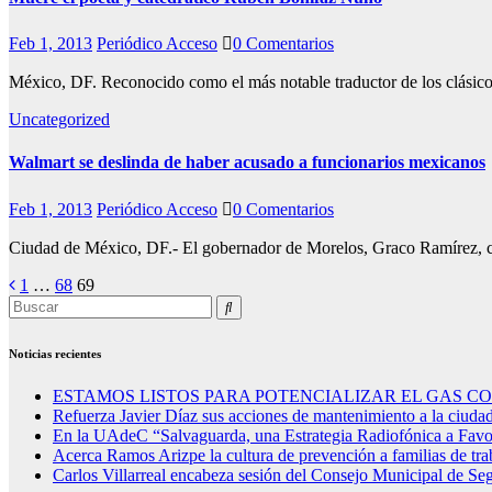
Feb 1, 2013
Periódico Acceso
0 Comentarios
México, DF. Reconocido como el más notable traductor de los clásicos 
Uncategorized
Walmart se deslinda de haber acusado a funcionarios mexicanos
Feb 1, 2013
Periódico Acceso
0 Comentarios
Ciudad de México, DF.- El gobernador de Morelos, Graco Ramírez, c
Posts
1
…
68
69
pagination
Noticias recientes
ESTAMOS LISTOS PARA POTENCIALIZAR EL GAS 
Refuerza Javier Díaz sus acciones de mantenimiento a la ciuda
En la UAdeC “Salvaguarda, una Estrategia Radiofónica a Favo
Acerca Ramos Arizpe la cultura de prevención a familias de tra
Carlos Villarreal encabeza sesión del Consejo Municipal de Se