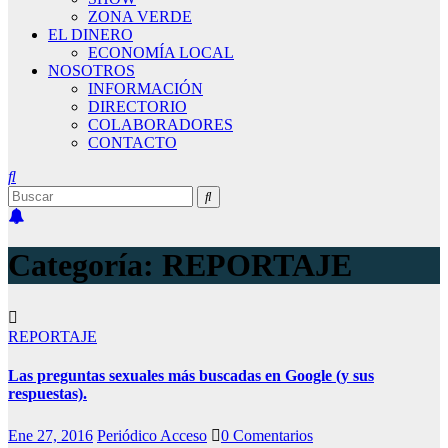
ZONA VERDE
EL DINERO
ECONOMÍA LOCAL
NOSOTROS
INFORMACIÓN
DIRECTORIO
COLABORADORES
CONTACTO
Categoría:
REPORTAJE
REPORTAJE
Las preguntas sexuales más buscadas en Google (y sus
respuestas).
Ene 27, 2016
Periódico Acceso
0 Comentarios