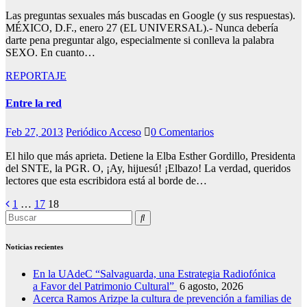
Las preguntas sexuales más buscadas en Google (y sus respuestas).
MÉXICO, D.F., enero 27 (EL UNIVERSAL).- Nunca debería
darte pena preguntar algo, especialmente si conlleva la palabra
SEXO. En cuanto…
REPORTAJE
Entre la red
Feb 27, 2013
Periódico Acceso
0 Comentarios
El hilo que más aprieta. Detiene la Elba Esther Gordillo, Presidenta
del SNTE, la PGR. O, ¡Ay, hijuesú! ¡Elbazo! La verdad, queridos
lectores que esta escribidora está al borde de…
Posts
1
…
17
18
pagination
Noticias recientes
En la UAdeC “Salvaguarda, una Estrategia Radiofónica
a Favor del Patrimonio Cultural”
6 agosto, 2026
Acerca Ramos Arizpe la cultura de prevención a familias de