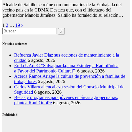
Alcalde de Saltillo se reúne con funcionarios de la Embajada del
vecino país en la CDMX Destaca que, con el liderazgo del
gobernador Manolo Jiménez, Saltillo ha fortalecido su relación…
Posts
1
2
…
19
pagination
Noticias recientes
Refuerza Javier Díaz sus acciones de mantenimiento a la
ciudad
6 agosto, 2026
En la UAdeC “Salvaguarda, una Estrategia Radiofónica
a Favor del Patrimonio Cultural”
6 agosto, 2026
Acerca Ramos Arizpe la cultura de prevención a familias de
trabajadores
6 agosto, 2026
Carlos Villarreal encabeza sesión del Consejo Municipal de
Seguridad
6 agosto, 2026
Becas y programas para jóvenes en áreas agropecuarias,
plantea Raúl Onofre
6 agosto, 2026
Publicidad