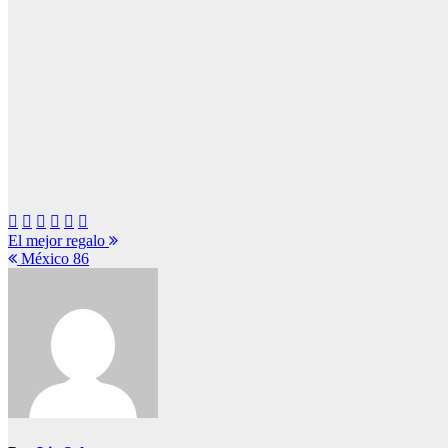
Navegación
El mejor regalo
México 86
de
entradas