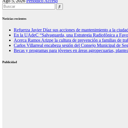
Ago 5, 2026
Periódico Acceso
Noticias recientes
Refuerza Javier Díaz sus acciones de mantenimiento a la ciuda
En la UAdeC “Salvaguarda, una Estrategia Radiofónica a Favo
Acerca Ramos Arizpe la cultura de prevención a familias de tra
Carlos Villarreal encabeza sesión del Consejo Municipal de Se
Becas y programas para jóvenes en áreas agropecuarias, plante
Publicidad