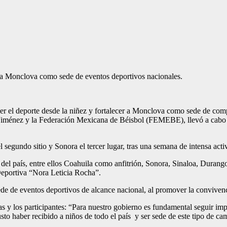
solida a Monclova como sede de eventos deportivos nacionales.
er el deporte desde la niñez y fortalecer a Monclova como sede de comp
o Jiménez y la Federación Mexicana de Béisbol (FEMEBE), llevó a cabo 
 segundo sitio y Sonora el tercer lugar, tras una semana de intensa acti
 del país, entre ellos Coahuila como anfitrión, Sonora, Sinaloa, Duran
Deportiva “Nora Leticia Rocha”.
 de eventos deportivos de alcance nacional, al promover la convivencia,
e las y los participantes: “Para nuestro gobierno es fundamental seguir
to haber recibido a niños de todo el país y ser sede de este tipo de cam