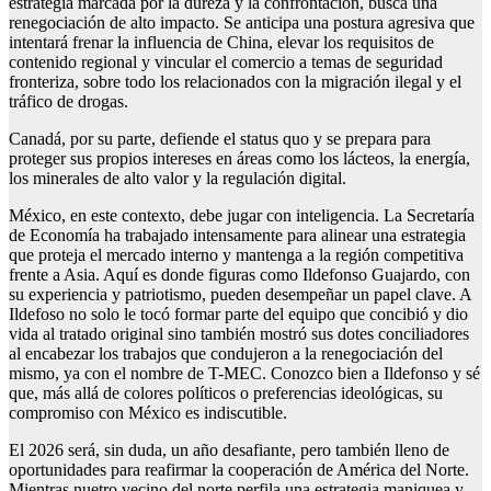
estrategia marcada por la dureza y la confrontación, busca una
renegociación de alto impacto. Se anticipa una postura agresiva que
intentará frenar la influencia de China, elevar los requisitos de
contenido regional y vincular el comercio a temas de seguridad
fronteriza, sobre todo los relacionados con la migración ilegal y el
tráfico de drogas.
Canadá, por su parte, defiende el status quo y se prepara para
proteger sus propios intereses en áreas como los lácteos, la energía,
los minerales de alto valor y la regulación digital.
México, en este contexto, debe jugar con inteligencia. La Secretaría
de Economía ha trabajado intensamente para alinear una estrategia
que proteja el mercado interno y mantenga a la región competitiva
frente a Asia. Aquí es donde figuras como Ildefonso Guajardo, con
su experiencia y patriotismo, pueden desempeñar un papel clave. A
Ildefoso no solo le tocó formar parte del equipo que concibió y dio
vida al tratado original sino también mostró sus dotes conciliadores
al encabezar los trabajos que condujeron a la renegociación del
mismo, ya con el nombre de T-MEC. Conozco bien a Ildefonso y sé
que, más allá de colores políticos o preferencias ideológicas, su
compromiso con México es indiscutible.
El 2026 será, sin duda, un año desafiante, pero también lleno de
oportunidades para reafirmar la cooperación de América del Norte.
Mientras nuetro vecino del norte perfila una estrategia maniquea y