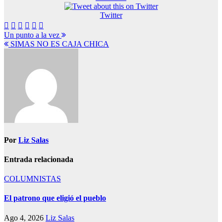
Twitter
Navegación
Un punto a la vez
SIMAS NO ES CAJA CHICA
de
entradas
Por
Liz Salas
Entrada relacionada
COLUMNISTAS
El patrono que eligió el pueblo
Ago 4, 2026
Liz Salas