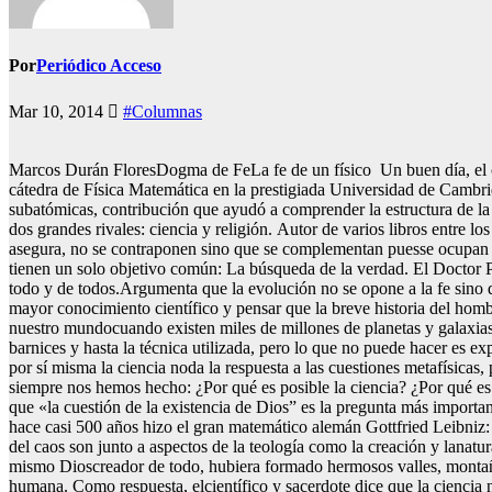
Por
Periódico Acceso
Mar 10, 2014
#Columnas
Marcos Durán FloresDogma de FeLa fe de un físico Un buen día, el ci
cátedra de Física Matemática en la prestigiada Universidad de Cambri
subatómicas, contribución que ayudó a comprender la estructura de la 
dos grandes rivales: ciencia y religión. Autor de varios libros entre l
asegura, no se contraponen sino que se complementan puesse ocupan de t
tienen un solo objetivo común: La búsqueda de la verdad. El Doctor
todo y de todos.Argumenta que la evolución no se opone a la fe sino qu
mayor conocimiento científico y pensar que la breve historia del homb
nuestro mundocuando existen miles de millones de planetas y galaxias
barnices y hasta la técnica utilizada, pero lo que no puede hacer es e
por sí misma la ciencia noda la respuesta a las cuestiones metafísicas
siempre nos hemos hecho: ¿Por qué es posible la ciencia? ¿Por qué
que «la cuestión de la existencia de Dios” es la pregunta más import
hace casi 500 años hizo el gran matemático alemán Gottfried Leibniz: 
del caos son junto a aspectos de la teología como la creación y lanatu
mismo Dioscreador de todo, hubiera formado hermosos valles, montaña
humana. Como respuesta, elcientífico y sacerdote dice que la ciencia