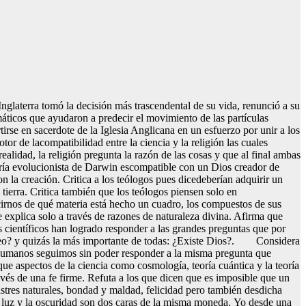
laterra tomó la decisión más trascendental de su vida, renunció a su
ticos que ayudaron a predecir el movimiento de las partículas
rse en sacerdote de la Iglesia Anglicana en un esfuerzo por unir a los
tor de lacompatibilidad entre la ciencia y la religión las cuales
alidad, la religión pregunta la razón de las cosas y que al final ambas
ía evolucionista de Darwin escompatible con un Dios creador de
n la creación. Critica a los teólogos pues dicedeberían adquirir un
tierra. Critica también que los teólogos piensen solo en
cirnos de qué materia está hecho un cuadro, los compuestos de sus
e explica solo a través de razones de naturaleza divina. Afirma que
es científicos han logrado responder a las grandes preguntas que por
 creo? y quizás la más importante de todas: ¿Existe Dios?. Considera
s humanos seguimos sin poder responder a la misma pregunta que
ue aspectos de la ciencia como cosmología, teoría cuántica y la teoría
avés de una fe firme. Refuta a los que dicen que es imposible que un
tres naturales, bondad y maldad, felicidad pero también desdicha
a luz y la oscuridad son dos caras de la misma moneda. Yo desde una