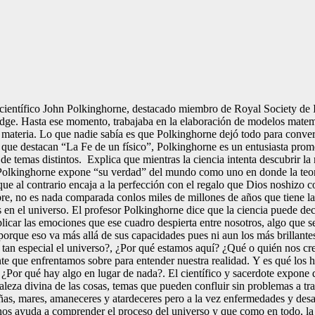
entífico John Polkinghorne, destacado miembro de Royal Society de Ing
dge. Hasta ese momento, trabajaba en la elaboración de modelos matemá
materia. Lo que nadie sabía es que Polkinghorne dejó todo para converti
os que destacan “La Fe de un físico”, Polkinghorne es un entusiasta promo
emas distintos. Explica que mientras la ciencia intenta descubrir la re
 Polkinghorne expone “su verdad” del mundo como uno en donde la teor
e al contrario encaja a la perfección con el regalo que Dios noshizo co
re, no es nada comparada conlos miles de millones de años que tiene la 
 en el universo. El profesor Polkinghorne dice que la ciencia puede de
xplicar las emociones que ese cuadro despierta entre nosotros, algo que s
, porque eso va más allá de sus capacidades pues ni aun los más brillant
 es tan especial el universo?, ¿Por qué estamos aquí? ¿Qué o quién nos
ante que enfrentamos sobre para entender nuestra realidad. Y es qué lo
¿Por qué hay algo en lugar de nada?. El científico y sacerdote expone q
raleza divina de las cosas, temas que pueden confluir sin problemas a tr
s, mares, amaneceres y atardeceres pero a la vez enfermedades y desas
 nos ayuda a comprender el proceso del universo y que como en todo, l