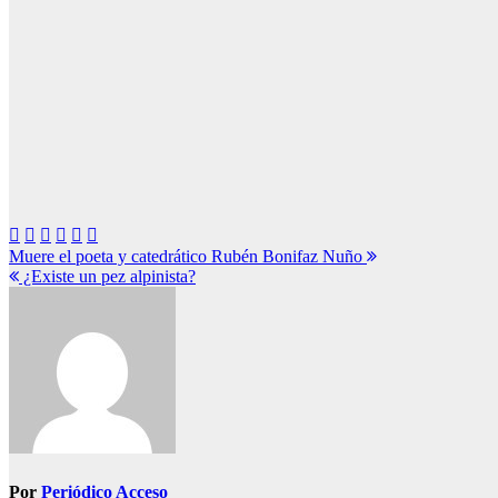
Navegación
Muere el poeta y catedrático Rubén Bonifaz Nuño
¿Existe un pez alpinista?
de
entradas
Por
Periódico Acceso